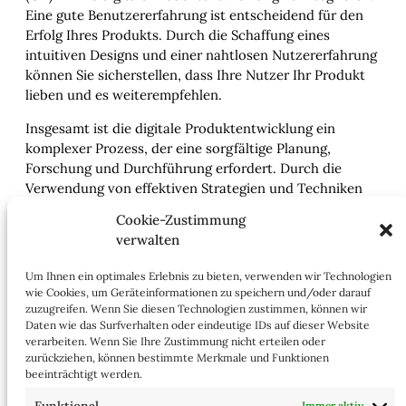
Eine gute Benutzererfahrung ist entscheidend für den
Erfolg Ihres Produkts. Durch die Schaffung eines
intuitiven Designs und einer nahtlosen Nutzererfahrung
können Sie sicherstellen, dass Ihre Nutzer Ihr Produkt
lieben und es weiterempfehlen.
Insgesamt ist die digitale Produktentwicklung ein
komplexer Prozess, der eine sorgfältige Planung,
Forschung und Durchführung erfordert. Durch die
Verwendung von effektiven Strategien und Techniken
wie Prototyping, Agile Entwicklung und UX-Design
Cookie-Zustimmung
können Sie jedoch ein erfolgreiches und
verwalten
wettbewerbsfähiges Produkt auf den Markt bringen.
Kontaktieren Sie uns, um mehr über unsere digitale
Um Ihnen ein optimales Erlebnis zu bieten, verwenden wir Technologien
Produktentwicklungsdienstleistungen zu erfahren und
wie Cookies, um Geräteinformationen zu speichern und/oder darauf
Ihr nächstes großartiges Produkt zu schaffen.
zuzugreifen. Wenn Sie diesen Technologien zustimmen, können wir
Daten wie das Surfverhalten oder eindeutige IDs auf dieser Website
verarbeiten. Wenn Sie Ihre Zustimmung nicht erteilen oder
zurückziehen, können bestimmte Merkmale und Funktionen
beeinträchtigt werden.
Immer aktiv